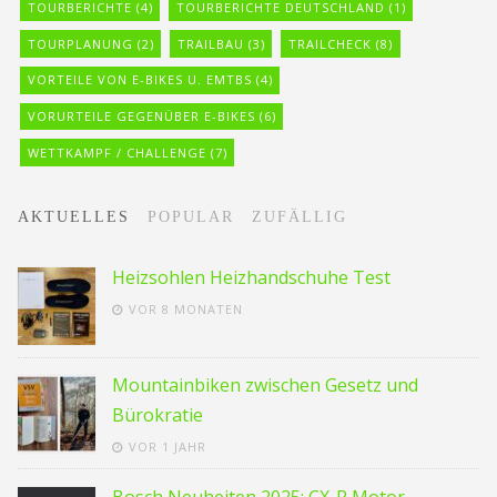
TOURBERICHTE
(4)
TOURBERICHTE DEUTSCHLAND
(1)
TOURPLANUNG
(2)
TRAILBAU
(3)
TRAILCHECK
(8)
VORTEILE VON E-BIKES U. EMTBS
(4)
VORURTEILE GEGENÜBER E-BIKES
(6)
WETTKAMPF / CHALLENGE
(7)
AKTUELLES
POPULAR
ZUFÄLLIG
Heizsohlen Heizhandschuhe Test
VOR 8 MONATEN
Mountainbiken zwischen Gesetz und
Bürokratie
VOR 1 JAHR
Bosch Neuheiten 2025: CX-R Motor…