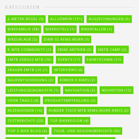
KATEGORIEN
2-METER-REGEL
(5)
ALLGEMEIN
(131)
AUSZEICHNUNGEN
(3)
BIKEFAMILIE
(28)
BIKEHOTELS
(1)
BIKERFALLEN
(1)
BIKEURLAUB
(2)
DIMB IG REMS-MURR
(3)
E-MTB COMMUNITY
(1)
EBIKE ANTRIEB
(3)
EMTB CAMP
(2)
EMTB VERSUS MTB
(10)
EVENTS
(17)
FAHRTECHNIK
(11)
FRAUEN EMTB LIV
(1)
INTERVIEWS
(6)
KAUFENTSCHEIDUNG
(2)
KINDER E-BIKES
(2)
LEISTUNGSDIAGNOSTIK
(1)
NAVIGATION
(2)
NEUHEITEN
(13)
OPEN TRAILS
(4)
PRODUKTEMPFEHLUNG
(3)
REZENSIONEN
(14)
RUNDER TISCH MTB REMS-MURR-KREIS
(2)
TESTBERICHTE
(23)
TOP BIKEREGION
(4)
TOP E-BIKE BLOG
(6)
TOUR- UND REGIONSBERICHTE
(30)