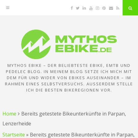
Facebook
Twitter
Linkedin
YouTube
Instagram
Pinterest
Email
RSS
"Su
But
Zum
Inhalt
springen
MYTHOS EBIKE – DER BELIEBTESTE EBIKE, EMTB UND
PEDELEC BLOG. IN MEINEM BLOG SETZE ICH MICH MIT
DEM FÜR UND WIDER VON EBIKES AUSEINANDER – IM
RAHMEN EINES SELBSTVERSUCHS. AUSSERDEM STELLE I
CH DIE BESTEN BIKEREGIONEN VOR.
Home
Bereits getestete Bikeunterkünfte in Parpan,
Lenzerheide
Startseite
»
Bereits getestete Bikeunterkünfte in Parpan,