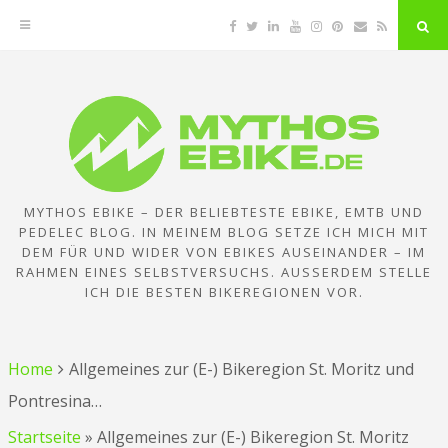
Facebook
Twitter
Linkedin
YouTube
Instagram
Pinterest
Email
RSS
"Su
But
Zum
Inhalt
springen
MYTHOS EBIKE – DER BELIEBTESTE EBIKE, EMTB UND
PEDELEC BLOG. IN MEINEM BLOG SETZE ICH MICH MIT
DEM FÜR UND WIDER VON EBIKES AUSEINANDER – IM
RAHMEN EINES SELBSTVERSUCHS. AUSSERDEM STELLE I
CH DIE BESTEN BIKEREGIONEN VOR.
Home
Allgemeines zur (E-) Bikeregion St. Moritz und
Pontresina…
Startseite
»
Allgemeines zur (E-) Bikeregion St. Moritz