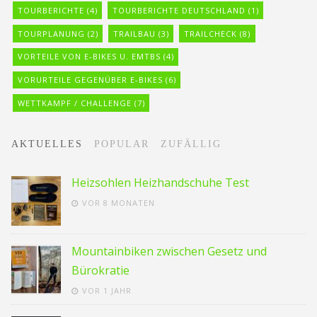
TOURBERICHTE
(4)
TOURBERICHTE DEUTSCHLAND
(1)
TOURPLANUNG
(2)
TRAILBAU
(3)
TRAILCHECK
(8)
VORTEILE VON E-BIKES U. EMTBS
(4)
VORURTEILE GEGENÜBER E-BIKES
(6)
WETTKAMPF / CHALLENGE
(7)
AKTUELLES
POPULAR
ZUFÄLLIG
Heizsohlen Heizhandschuhe Test
VOR 8 MONATEN
Mountainbiken zwischen Gesetz und
Bürokratie
VOR 1 JAHR