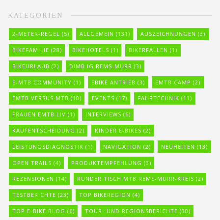
KATEGORIEN
2-METER-REGEL
(5)
ALLGEMEIN
(131)
AUSZEICHNUNGEN
(3)
BIKEFAMILIE
(28)
BIKEHOTELS
(1)
BIKERFALLEN
(1)
BIKEURLAUB
(2)
DIMB IG REMS-MURR
(3)
E-MTB COMMUNITY
(1)
EBIKE ANTRIEB
(3)
EMTB CAMP
(2)
EMTB VERSUS MTB
(10)
EVENTS
(17)
FAHRTECHNIK
(11)
FRAUEN EMTB LIV
(1)
INTERVIEWS
(6)
KAUFENTSCHEIDUNG
(2)
KINDER E-BIKES
(2)
LEISTUNGSDIAGNOSTIK
(1)
NAVIGATION
(2)
NEUHEITEN
(13)
OPEN TRAILS
(4)
PRODUKTEMPFEHLUNG
(3)
REZENSIONEN
(14)
RUNDER TISCH MTB REMS-MURR-KREIS
(2)
TESTBERICHTE
(23)
TOP BIKEREGION
(4)
TOP E-BIKE BLOG
(6)
TOUR- UND REGIONSBERICHTE
(30)