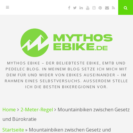
Facebook
Twitter
Linkedin
YouTube
Instagram
Pinterest
Email
RSS
"Su
But
Zum
Inhalt
springen
MYTHOS EBIKE – DER BELIEBTESTE EBIKE, EMTB UND
PEDELEC BLOG. IN MEINEM BLOG SETZE ICH MICH MIT
DEM FÜR UND WIDER VON EBIKES AUSEINANDER – IM
RAHMEN EINES SELBSTVERSUCHS. AUSSERDEM STELLE I
CH DIE BESTEN BIKEREGIONEN VOR.
Home
2-Meter-Regel
Mountainbiken zwischen Gesetz
und Bürokratie
Startseite
»
Mountainbiken zwischen Gesetz und