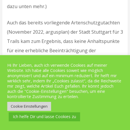
dazu unten mehr.)
Auch das bereits vorliegende Artenschutzgutachten
(November 2022, argusplan) der Stadt Stuttgart für 3
Trails kam zum Ergebnis, dass keine Anhaltspunkte
für eine erhebliche Beeinträchtigung der
vorkommenden europarechtlich geschützten Arten
Hi Ihr Lieben, auch ich verwende Cookies auf meiner
(z.B. heimische Brutvogelarten, Mauereidechse,
Website. Ich habe alle Cookies soweit wie möglich
anonymisiert und auf ein minimum reduziert. Ihr helft mir
Fledermausarten, Erdkröte, Grasfrosch,
wirklich sehr, indem Ihr „Cookies zulasst“, da die Reichweite
mir zeigt, welche Artikel Euch gefallen. Ihr könnt jedoch
Blindschleiche) vorliegt.
auch die "Cookie-Einstellungen" besuchen, um eine
kontrollierte Zustimmung zu erteilen.
Es sagte sogar im Ergebnis, dass bei den Reptilien
Cookie Einstellungen
und Amphibien auch bei einer Legalisierung mit
Ich helfe Dir und lasse Cookies zu
Nutzungssteigerung das Überfahrtsrisiko weiterhin