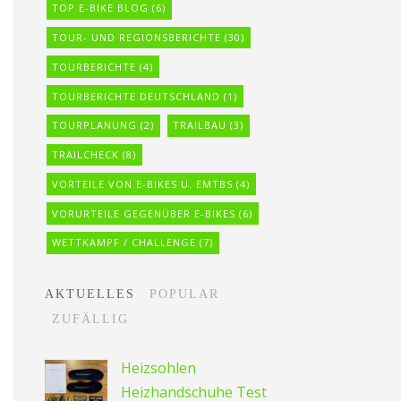
TOP E-BIKE BLOG
(6)
TOUR- UND REGIONSBERICHTE
(30)
TOURBERICHTE
(4)
TOURBERICHTE DEUTSCHLAND
(1)
TOURPLANUNG
(2)
TRAILBAU
(3)
TRAILCHECK
(8)
VORTEILE VON E-BIKES U. EMTBS
(4)
VORURTEILE GEGENÜBER E-BIKES
(6)
WETTKAMPF / CHALLENGE
(7)
AKTUELLES
POPULAR
ZUFÄLLIG
Heizsohlen
Heizhandschuhe Test