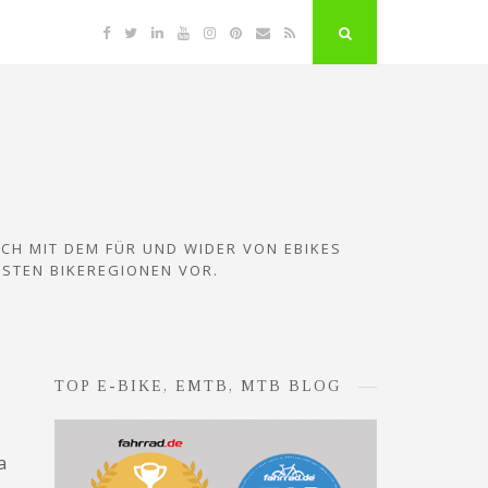
Facebook
Twitter
Linkedin
YouTube
Instagram
Pinterest
Email
RSS
"Suche"-
Button
ICH MIT DEM FÜR UND WIDER VON EBIKES
ESTEN BIKEREGIONEN VOR.
TOP E-BIKE, EMTB, MTB BLOG
a