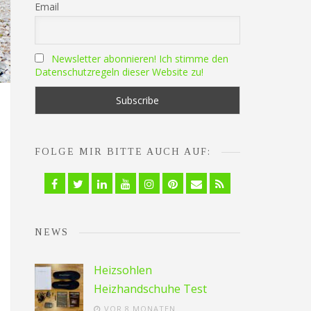
Email
Newsletter abonnieren! Ich stimme den
Datenschutzregeln dieser Website zu!
FOLGE MIR BITTE AUCH AUF:
Facebook
Twitter
Linkedin
YouTube
Instagram
Pinterest
Email
RSS
NEWS
Heizsohlen
Heizhandschuhe Test
VOR 8 MONATEN