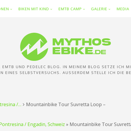
IONEN
BIKEN MIT KIND
EMTB CAMP
GALERIE
MEDIA
E, EMTB UND PEDELEC BLOG. IN MEINEM BLOG SETZE ICH M
N EINES SELBSTVERSUCHS. AUSSERDEM STELLE ICH DIE B
tresina /…
Mountainbike Tour Suvretta Loop –
 Pontresina / Engadin, Schweiz
»
Mountainbike Tour Suvrett