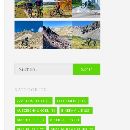
Suchen
nach:
KATEGORIEN
2-METER-REGEL
(5)
ALLGEMEIN
(131)
AUSZEICHNUNGEN
(3)
BIKEFAMILIE
(28)
BIKEHOTELS
(1)
BIKERFALLEN
(1)
BIKEURLAUB
(2)
DIMB IG REMS-MURR
(3)