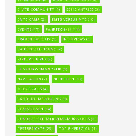
E-MTB COMMUNITY
(1)
EBIKE ANTRIEB
(3)
EMTB CAMP
(2)
EMTB VERSUS MTB
(10)
EVENTS
(17)
FAHRTECHNIK
(11)
FRAUEN EMTB LIV
(1)
INTERVIEWS
(6)
KAUFENTSCHEIDUNG
(2)
KINDER E-BIKES
(2)
LEISTUNGSDIAGNOSTIK
(1)
NAVIGATION
(2)
NEUHEITEN
(13)
OPEN TRAILS
(4)
PRODUKTEMPFEHLUNG
(3)
REZENSIONEN
(14)
RUNDER TISCH MTB REMS-MURR-KREIS
(2)
TESTBERICHTE
(23)
TOP BIKEREGION
(4)