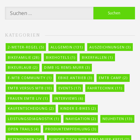
Suchen
nach:
KATEGORIEN
2-METER-REGEL
(5)
ALLGEMEIN
(131)
AUSZEICHNUNGEN
(3)
BIKEFAMILIE
(28)
BIKEHOTELS
(1)
BIKERFALLEN
(1)
BIKEURLAUB
(2)
DIMB IG REMS-MURR
(3)
E-MTB COMMUNITY
(1)
EBIKE ANTRIEB
(3)
EMTB CAMP
(2)
EMTB VERSUS MTB
(10)
EVENTS
(17)
FAHRTECHNIK
(11)
FRAUEN EMTB LIV
(1)
INTERVIEWS
(6)
KAUFENTSCHEIDUNG
(2)
KINDER E-BIKES
(2)
LEISTUNGSDIAGNOSTIK
(1)
NAVIGATION
(2)
NEUHEITEN
(13)
OPEN TRAILS
(4)
PRODUKTEMPFEHLUNG
(3)
REZENSIONEN
(14)
RUNDER TISCH MTB REMS-MURR-KREIS
(2)