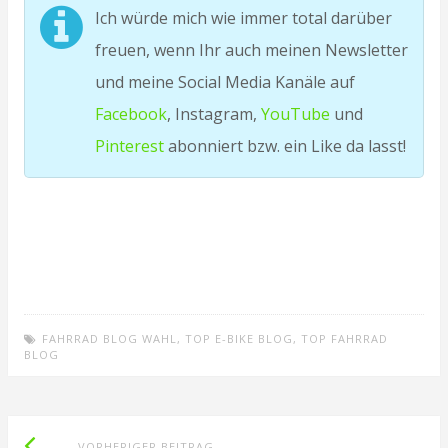
Ich würde mich wie immer total darüber
freuen, wenn Ihr auch meinen Newsletter
und meine Social Media Kanäle auf
Facebook
, Instagram,
YouTube
und
Pinterest
abonniert bzw. ein Like da lasst!
FAHRRAD BLOG WAHL
,
TOP E-BIKE BLOG
,
TOP FAHRRAD
BLOG
Vorheriger
Beitragsnavigation
VORHERIGER BEITRAG