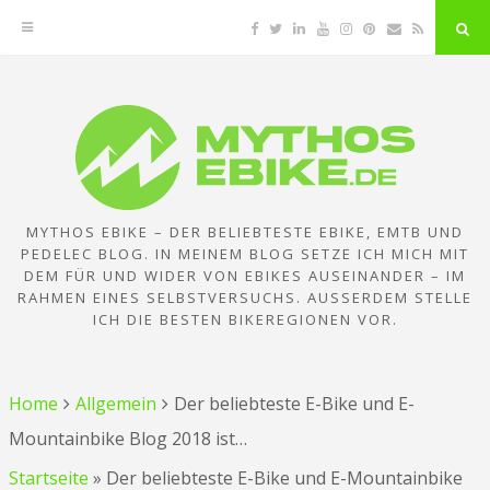
Facebook
Twitter
Linkedin
YouTube
Instagram
Pinterest
Email
RSS
"Su
But
Zum
Inhalt
springen
MYTHOS EBIKE – DER BELIEBTESTE EBIKE, EMTB UND
PEDELEC BLOG. IN MEINEM BLOG SETZE ICH MICH MIT
DEM FÜR UND WIDER VON EBIKES AUSEINANDER – IM
RAHMEN EINES SELBSTVERSUCHS. AUSSERDEM STELLE I
CH DIE BESTEN BIKEREGIONEN VOR.
Home
Allgemein
Der beliebteste E-Bike und E-
Mountainbike Blog 2018 ist…
Startseite
»
Der beliebteste E-Bike und E-Mountainbike