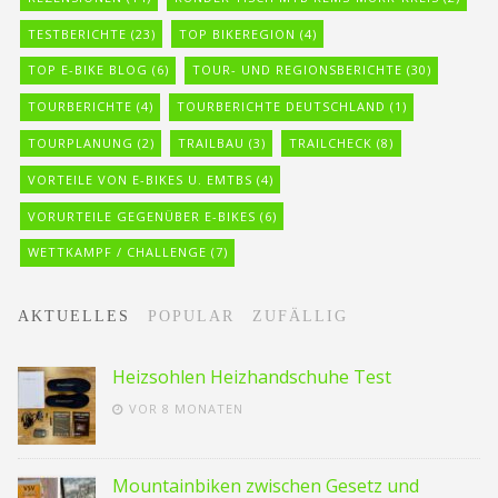
TESTBERICHTE
(23)
TOP BIKEREGION
(4)
TOP E-BIKE BLOG
(6)
TOUR- UND REGIONSBERICHTE
(30)
TOURBERICHTE
(4)
TOURBERICHTE DEUTSCHLAND
(1)
TOURPLANUNG
(2)
TRAILBAU
(3)
TRAILCHECK
(8)
VORTEILE VON E-BIKES U. EMTBS
(4)
VORURTEILE GEGENÜBER E-BIKES
(6)
WETTKAMPF / CHALLENGE
(7)
AKTUELLES
POPULAR
ZUFÄLLIG
Heizsohlen Heizhandschuhe Test
VOR 8 MONATEN
Mountainbiken zwischen Gesetz und