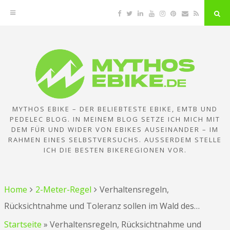
Facebook
Twitter
Linkedin
YouTube
Instagram
Pinterest
Email
RSS
"Su
But
Zum
Inhalt
springen
MYTHOS EBIKE – DER BELIEBTESTE EBIKE, EMTB UND
PEDELEC BLOG. IN MEINEM BLOG SETZE ICH MICH MIT
DEM FÜR UND WIDER VON EBIKES AUSEINANDER – IM
RAHMEN EINES SELBSTVERSUCHS. AUSSERDEM STELLE I
CH DIE BESTEN BIKEREGIONEN VOR.
Home
2-Meter-Regel
Verhaltensregeln,
Rücksichtnahme und Toleranz sollen im Wald des…
Startseite
»
Verhaltensregeln, Rücksichtnahme und