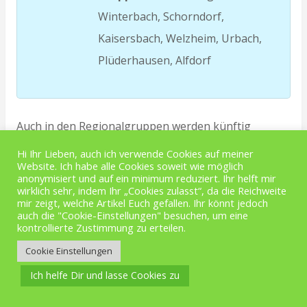
Winterbach, Schorndorf,
Kaisersbach, Welzheim, Urbach,
Plüderhausen, Alfdorf
Auch in den Regionalgruppen werden künftig
weiterhin alle Interessensgruppen vertreten sein.
Hi Ihr Lieben, auch ich verwende Cookies auf meiner
Website. Ich habe alle Cookies soweit wie möglich
Am Ende der Tätigkeit der Regionalgruppen soll ein
anonymisiert und auf ein minimum reduziert. Ihr helft mir
wirklich sehr, indem Ihr „Cookies zulasst“, da die Reichweite
mit allen beteiligten abgestimmter Vorschlag für
mir zeigt, welche Artikel Euch gefallen. Ihr könnt jedoch
Wege stehen, die legal von Mountainbikern benutzt
auch die "Cookie-Einstellungen" besuchen, um eine
kontrollierte Zustimmung zu erteilen.
werden können.
Cookie Einstellungen
Anschließendes Ziel soll es sein, die zu
Ich helfe Dir und lasse Cookies zu
legalisierenden Strecken mit Einbeziehung der