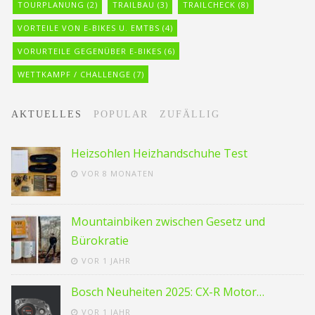
TOURPLANUNG
(2)
TRAILBAU
(3)
TRAILCHECK
(8)
VORTEILE VON E-BIKES U. EMTBS
(4)
VORURTEILE GEGENÜBER E-BIKES
(6)
WETTKAMPF / CHALLENGE
(7)
AKTUELLES
POPULAR
ZUFÄLLIG
Heizsohlen Heizhandschuhe Test
VOR 8 MONATEN
Mountainbiken zwischen Gesetz und
Bürokratie
VOR 1 JAHR
Bosch Neuheiten 2025: CX-R Motor…
VOR 1 JAHR