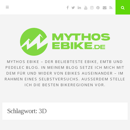
Facebook
Twitter
Linkedin
YouTube
Instagram
Pinterest
Email
RSS
"Su
But
Zum
Inhalt
springen
MYTHOS EBIKE – DER BELIEBTESTE EBIKE, EMTB UND
PEDELEC BLOG. IN MEINEM BLOG SETZE ICH MICH MIT
DEM FÜR UND WIDER VON EBIKES AUSEINANDER – IM
RAHMEN EINES SELBSTVERSUCHS. AUSSERDEM STELLE I
CH DIE BESTEN BIKEREGIONEN VOR.
Schlagwort:
3D