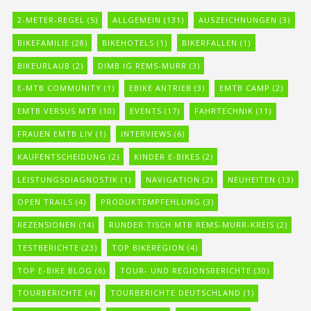
2-METER-REGEL
(5)
ALLGEMEIN
(131)
AUSZEICHNUNGEN
(3)
BIKEFAMILIE
(28)
BIKEHOTELS
(1)
BIKERFALLEN
(1)
BIKEURLAUB
(2)
DIMB IG REMS-MURR
(3)
E-MTB COMMUNITY
(1)
EBIKE ANTRIEB
(3)
EMTB CAMP
(2)
EMTB VERSUS MTB
(10)
EVENTS
(17)
FAHRTECHNIK
(11)
FRAUEN EMTB LIV
(1)
INTERVIEWS
(6)
KAUFENTSCHEIDUNG
(2)
KINDER E-BIKES
(2)
LEISTUNGSDIAGNOSTIK
(1)
NAVIGATION
(2)
NEUHEITEN
(13)
OPEN TRAILS
(4)
PRODUKTEMPFEHLUNG
(3)
REZENSIONEN
(14)
RUNDER TISCH MTB REMS-MURR-KREIS
(2)
TESTBERICHTE
(23)
TOP BIKEREGION
(4)
TOP E-BIKE BLOG
(6)
TOUR- UND REGIONSBERICHTE
(30)
TOURBERICHTE
(4)
TOURBERICHTE DEUTSCHLAND
(1)