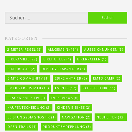
Suchen
nach:
KATEGORIEN
2-METER-REGEL
(5)
ALLGEMEIN
(131)
AUSZEICHNUNGEN
(3)
BIKEFAMILIE
(28)
BIKEHOTELS
(1)
BIKERFALLEN
(1)
BIKEURLAUB
(2)
DIMB IG REMS-MURR
(3)
E-MTB COMMUNITY
(1)
EBIKE ANTRIEB
(3)
EMTB CAMP
(2)
EMTB VERSUS MTB
(10)
EVENTS
(17)
FAHRTECHNIK
(11)
FRAUEN EMTB LIV
(1)
INTERVIEWS
(6)
KAUFENTSCHEIDUNG
(2)
KINDER E-BIKES
(2)
LEISTUNGSDIAGNOSTIK
(1)
NAVIGATION
(2)
NEUHEITEN
(13)
OPEN TRAILS
(4)
PRODUKTEMPFEHLUNG
(3)