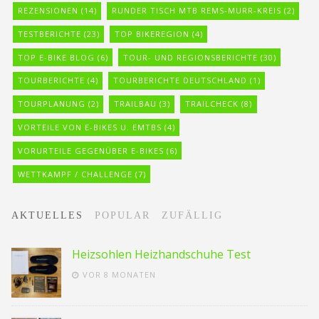
REZENSIONEN
(14)
RUNDER TISCH MTB REMS-MURR-KREIS
(2)
TESTBERICHTE
(23)
TOP BIKEREGION
(4)
TOP E-BIKE BLOG
(6)
TOUR- UND REGIONSBERICHTE
(30)
TOURBERICHTE
(4)
TOURBERICHTE DEUTSCHLAND
(1)
TOURPLANUNG
(2)
TRAILBAU
(3)
TRAILCHECK
(8)
VORTEILE VON E-BIKES U. EMTBS
(4)
VORURTEILE GEGENÜBER E-BIKES
(6)
WETTKAMPF / CHALLENGE
(7)
AKTUELLES
POPULAR
ZUFÄLLIG
Heizsohlen Heizhandschuhe Test
VOR 8 MONATEN