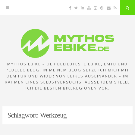
Facebook
Twitter
Linkedin
YouTube
Instagram
Pinterest
Email
RSS
"Su
But
Zum
Inhalt
springen
MYTHOS EBIKE – DER BELIEBTESTE EBIKE, EMTB UND
PEDELEC BLOG. IN MEINEM BLOG SETZE ICH MICH MIT
DEM FÜR UND WIDER VON EBIKES AUSEINANDER – IM
RAHMEN EINES SELBSTVERSUCHS. AUSSERDEM STELLE I
CH DIE BESTEN BIKEREGIONEN VOR.
Schlagwort:
Werkzeug