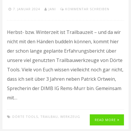
7. JANUAR 2024
JANI
KOMMENTAR SCHREIBEN
Herbst- bzw. Winterzeit ist Trailbauzeit – und da wir
nicht mit den Händen buddeln können, kommt hier
der schon lange geplante Erfahrungsbericht über
unsere viel genutzten Trailbauwerkzeuge von Dörte
Tools. Viele von Euch wissen vielleicht noch gar nicht,
dass ich seit über 3 Jahren neben Patrick Ortwein,
Sprecherin der DIMB IG Rems-Murr bin. Gemeinsam
mit…
DÖRTE TOOLS
,
TRAILBAU
,
WERKZEUG
READ MORE