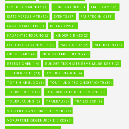
E-MTB COMMUNITY
(1)
EBIKE ANTRIEB
(3)
EMTB CAMP
(2)
EMTB VERSUS MTB
(10)
EVENTS
(17)
FAHRTECHNIK
(11)
FRAUEN EMTB LIV
(1)
INTERVIEWS
(6)
KAUFENTSCHEIDUNG
(2)
KINDER E-BIKES
(2)
LEISTUNGSDIAGNOSTIK
(1)
NAVIGATION
(2)
NEUHEITEN
(13)
OPEN TRAILS
(4)
PRODUKTEMPFEHLUNG
(3)
REZENSIONEN
(14)
RUNDER TISCH MTB REMS-MURR-KREIS
(2)
TESTBERICHTE
(23)
TOP BIKEREGION
(4)
TOP E-BIKE BLOG
(6)
TOUR- UND REGIONSBERICHTE
(30)
TOURBERICHTE
(4)
TOURBERICHTE DEUTSCHLAND
(1)
TOURPLANUNG
(2)
TRAILBAU
(3)
TRAILCHECK
(8)
VORTEILE VON E-BIKES U. EMTBS
(4)
VORURTEILE GEGENÜBER E-BIKES
(6)