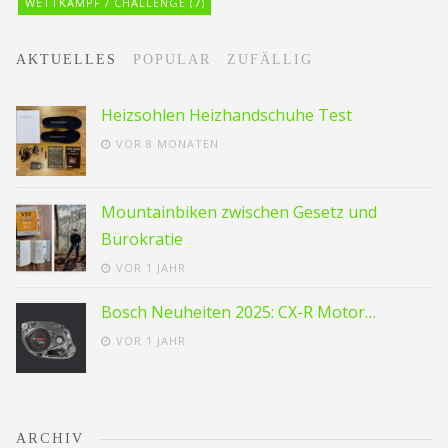
WETTKAMPF / CHALLENGE
(7)
AKTUELLES
POPULAR
ZUFÄLLIG
Heizsohlen Heizhandschuhe Test
VOR 8 MONATEN
Mountainbiken zwischen Gesetz und
Bürokratie
VOR 1 JAHR
Bosch Neuheiten 2025: CX-R Motor…
VOR 1 JAHR
ARCHIV