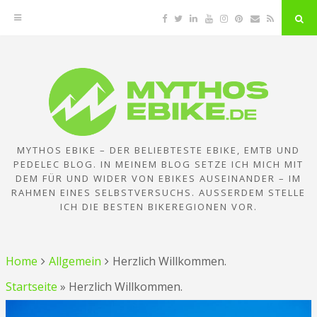
Facebook
Twitter
Linkedin
YouTube
Instagram
Pinterest
Email
RSS
"Su
But
Zum
Inhalt
springen
MYTHOS EBIKE – DER BELIEBTESTE EBIKE, EMTB UND
PEDELEC BLOG. IN MEINEM BLOG SETZE ICH MICH MIT
DEM FÜR UND WIDER VON EBIKES AUSEINANDER – IM
RAHMEN EINES SELBSTVERSUCHS. AUSSERDEM STELLE I
CH DIE BESTEN BIKEREGIONEN VOR.
Home
Allgemein
Herzlich Willkommen.
Startseite
»
Herzlich Willkommen.