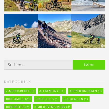
Suchen
nach:
KATEGORIEN
2-METER-REGEL
(5)
ALLGEMEIN
(131)
AUSZEICHNUNGEN
(3)
BIKEFAMILIE
(28)
BIKEHOTELS
(1)
BIKERFALLEN
(1)
BIKEURLAUB
(2)
DIMB IG REMS-MURR
(3)