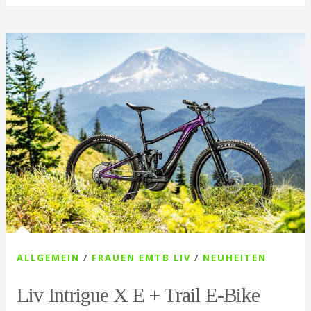
ALLGEMEIN
/
FRAUEN EMTB LIV
/
NEUHEITEN
Liv Intrigue X E + Trail E-Bike