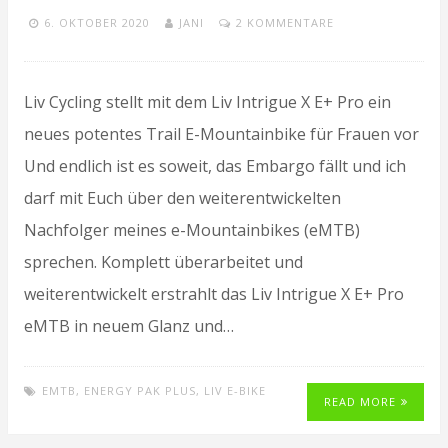
6. OKTOBER 2020
JANI
2 KOMMENTARE
Liv Cycling stellt mit dem Liv Intrigue X E+ Pro ein
neues potentes Trail E-Mountainbike für Frauen vor
Und endlich ist es soweit, das Embargo fällt und ich
darf mit Euch über den weiterentwickelten
Nachfolger meines e-Mountainbikes (eMTB)
sprechen. Komplett überarbeitet und
weiterentwickelt erstrahlt das Liv Intrigue X E+ Pro
eMTB in neuem Glanz und…
EMTB
,
ENERGY PAK PLUS
,
LIV E-BIKE
READ MORE