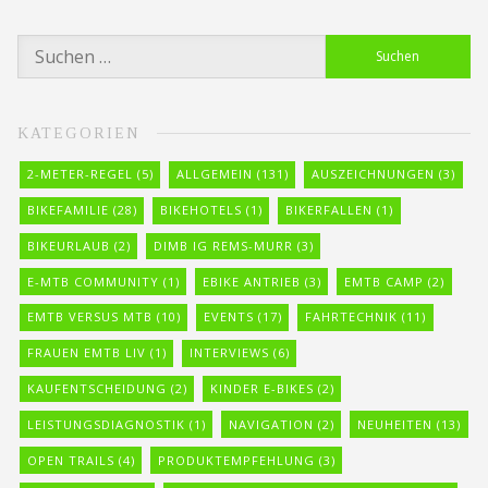
Suchen
nach:
KATEGORIEN
2-METER-REGEL
(5)
ALLGEMEIN
(131)
AUSZEICHNUNGEN
(3)
BIKEFAMILIE
(28)
BIKEHOTELS
(1)
BIKERFALLEN
(1)
BIKEURLAUB
(2)
DIMB IG REMS-MURR
(3)
E-MTB COMMUNITY
(1)
EBIKE ANTRIEB
(3)
EMTB CAMP
(2)
EMTB VERSUS MTB
(10)
EVENTS
(17)
FAHRTECHNIK
(11)
FRAUEN EMTB LIV
(1)
INTERVIEWS
(6)
KAUFENTSCHEIDUNG
(2)
KINDER E-BIKES
(2)
LEISTUNGSDIAGNOSTIK
(1)
NAVIGATION
(2)
NEUHEITEN
(13)
OPEN TRAILS
(4)
PRODUKTEMPFEHLUNG
(3)