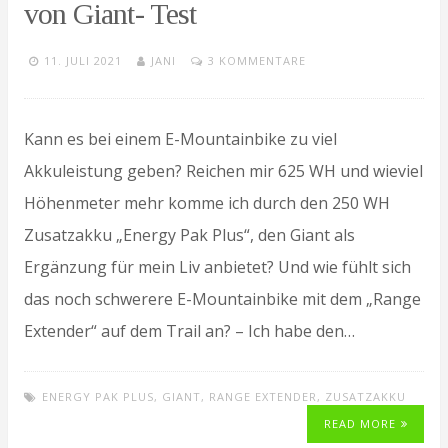
von Giant- Test
11. JULI 2021
JANI
3 KOMMENTARE
Kann es bei einem E-Mountainbike zu viel
Akkuleistung geben? Reichen mir 625 WH und wieviel
Höhenmeter mehr komme ich durch den 250 WH
Zusatzakku „Energy Pak Plus“, den Giant als
Ergänzung für mein Liv anbietet? Und wie fühlt sich
das noch schwerere E-Mountainbike mit dem „Range
Extender“ auf dem Trail an? – Ich habe den…
ENERGY PAK PLUS
,
GIANT
,
RANGE EXTENDER
,
ZUSATZAKKU
READ MORE