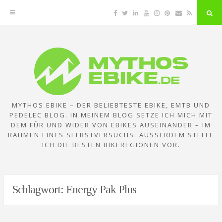
Facebook
Twitter
Linkedin
YouTube
Instagram
Pinterest
Email
RSS
"Su
But
Zum
Inhalt
springen
MYTHOS EBIKE – DER BELIEBTESTE EBIKE, EMTB UND
PEDELEC BLOG. IN MEINEM BLOG SETZE ICH MICH MIT
DEM FÜR UND WIDER VON EBIKES AUSEINANDER – IM
RAHMEN EINES SELBSTVERSUCHS. AUSSERDEM STELLE I
CH DIE BESTEN BIKEREGIONEN VOR.
Schlagwort:
Energy Pak Plus