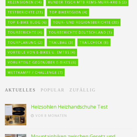
REZENSIONEN
(14)
RUNDER TISCH MTB REMS-MURR-KREIS
(2)
TESTBERICHTE
(23)
TOP BIKEREGION
(4)
TOP E-BIKE BLOG
(6)
TOUR- UND REGIONSBERICHTE
(30)
TOURBERICHTE
(4)
TOURBERICHTE DEUTSCHLAND
(1)
TOURPLANUNG
(2)
TRAILBAU
(3)
TRAILCHECK
(8)
VORTEILE VON E-BIKES U. EMTBS
(4)
VORURTEILE GEGENÜBER E-BIKES
(6)
WETTKAMPF / CHALLENGE
(7)
AKTUELLES
POPULAR
ZUFÄLLIG
Heizsohlen Heizhandschuhe Test
VOR 8 MONATEN
Mountainbiken zwischen Gesetz und