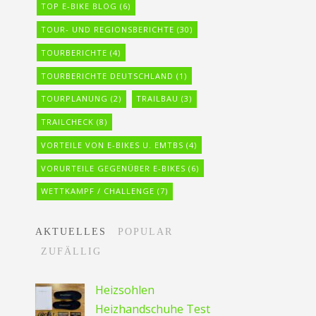
TOP E-BIKE BLOG
(6)
TOUR- UND REGIONSBERICHTE
(30)
TOURBERICHTE
(4)
TOURBERICHTE DEUTSCHLAND
(1)
TOURPLANUNG
(2)
TRAILBAU
(3)
TRAILCHECK
(8)
VORTEILE VON E-BIKES U. EMTBS
(4)
VORURTEILE GEGENÜBER E-BIKES
(6)
WETTKAMPF / CHALLENGE
(7)
AKTUELLES
POPULAR
ZUFÄLLIG
Heizsohlen
Heizhandschuhe Test