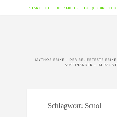
STARTSEITE
ÜBER MICH
TOP (E-) BIKEREG
Zum
Inhalt
springen
MYTHOS EBIKE – DER BELIEBTESTE EBIK
AUSEINANDER – IM RAHME
Schlagwort:
Scuol