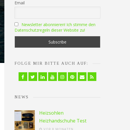
Email
Newsletter abonnieren! Ich stimme den
Datenschutzregeln dieser Website zu!
FOLGE MIR BITTE AUCH AUF:
Facebook
Twitter
Linkedin
YouTube
Instagram
Pinterest
Email
RSS
NEWS
Heizsohlen
Heizhandschuhe Test
VOR 8 MONATEN