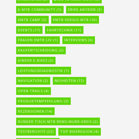
E-MTB COMMUNITY
(1)
EBIKE ANTRIEB
(3)
EMTB CAMP
(2)
EMTB VERSUS MTB
(10)
EVENTS
(17)
FAHRTECHNIK
(11)
FRAUEN EMTB LIV
(1)
INTERVIEWS
(6)
KAUFENTSCHEIDUNG
(2)
KINDER E-BIKES
(2)
LEISTUNGSDIAGNOSTIK
(1)
NAVIGATION
(2)
NEUHEITEN
(13)
OPEN TRAILS
(4)
PRODUKTEMPFEHLUNG
(3)
REZENSIONEN
(14)
RUNDER TISCH MTB REMS-MURR-KREIS
(2)
TESTBERICHTE
(23)
TOP BIKEREGION
(4)