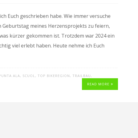
ss ich Euch geschrieben habe. Wie immer versuche
 Geburtstag meines Herzensprojekts zu feiern,
 etwas kürzer gekommen ist. Trotzdem war 2024 ein
chtig viel erlebt haben. Heute nehme ich Euch
PUNTA ALA
,
SCUOL
,
TOP BIKEREGION
,
TRAILBAU
,
READ MORE