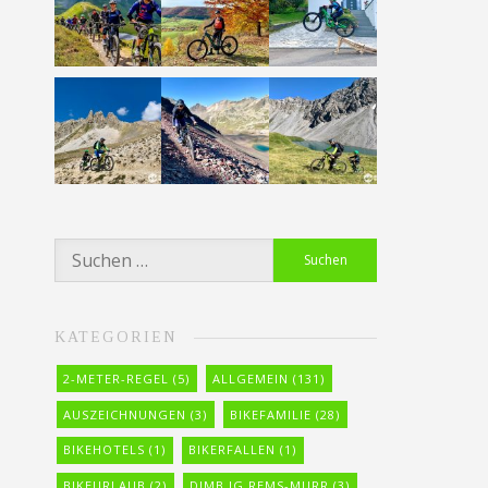
Suchen
nach:
KATEGORIEN
2-METER-REGEL
(5)
ALLGEMEIN
(131)
AUSZEICHNUNGEN
(3)
BIKEFAMILIE
(28)
BIKEHOTELS
(1)
BIKERFALLEN
(1)
BIKEURLAUB
(2)
DIMB IG REMS-MURR
(3)