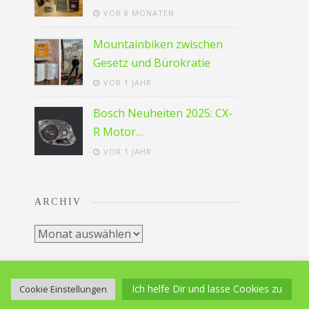
VOR 8 MONATEN
Mountainbiken zwischen
Gesetz und Bürokratie
VOR 1 JAHR
Bosch Neuheiten 2025: CX-
R Motor…
VOR 1 JAHR
ARCHIV
Archiv
GALERIE
VIDEOS
IMPRESSUM / DATENSCHUTZ
Ich helfe Dir und lasse Cookies zu
Cookie Einstellungen