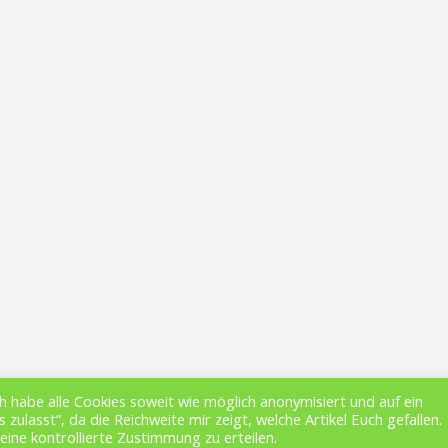
h habe alle Cookies soweit wie möglich anonymisiert und auf ein
STARTSEITE
ÜBER MICH
NEWSLETTER
MEDIA
 zulasst“, da die Reichweite mir zeigt, welche Artikel Euch gefallen.
eine kontrollierte Zustimmung zu erteilen.