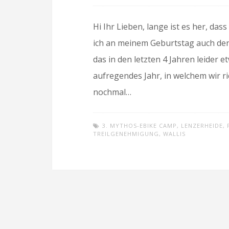
Hi Ihr Lieben, lange ist es her, da
ich an meinem Geburtstag auch den
das in den letzten 4 Jahren leider
aufregendes Jahr, in welchem wir ri
nochmal…
3. MYTHOS-EBIKE CAMP
,
LENZERHEIDE
,
TREILGENEHMIGUNG
,
WALLIS