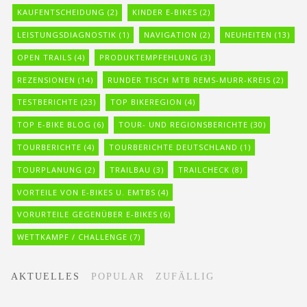
KAUFENTSCHEIDUNG
(2)
KINDER E-BIKES
(2)
LEISTUNGSDIAGNOSTIK
(1)
NAVIGATION
(2)
NEUHEITEN
(13)
OPEN TRAILS
(4)
PRODUKTEMPFEHLUNG
(3)
REZENSIONEN
(14)
RUNDER TISCH MTB REMS-MURR-KREIS
(2)
TESTBERICHTE
(23)
TOP BIKEREGION
(4)
TOP E-BIKE BLOG
(6)
TOUR- UND REGIONSBERICHTE
(30)
TOURBERICHTE
(4)
TOURBERICHTE DEUTSCHLAND
(1)
TOURPLANUNG
(2)
TRAILBAU
(3)
TRAILCHECK
(8)
VORTEILE VON E-BIKES U. EMTBS
(4)
VORURTEILE GEGENÜBER E-BIKES
(6)
WETTKAMPF / CHALLENGE
(7)
AKTUELLES
POPULAR
ZUFÄLLIG