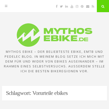
Facebook
Twitter
Linkedin
YouTube
Instagram
Pinterest
Email
RSS
"Su
But
Zum
Inhalt
springen
MYTHOS EBIKE – DER BELIEBTESTE EBIKE, EMTB UND
PEDELEC BLOG. IN MEINEM BLOG SETZE ICH MICH MIT
DEM FÜR UND WIDER VON EBIKES AUSEINANDER – IM
RAHMEN EINES SELBSTVERSUCHS. AUSSERDEM STELLE I
CH DIE BESTEN BIKEREGIONEN VOR.
Schlagwort:
Vorurteile ebikes