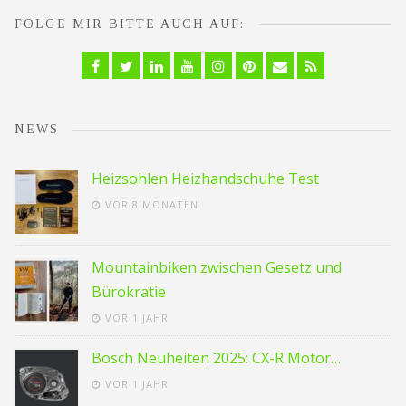
FOLGE MIR BITTE AUCH AUF:
Facebook
Twitter
Linkedin
YouTube
Instagram
Pinterest
Email
RSS
NEWS
Heizsohlen Heizhandschuhe Test
VOR 8 MONATEN
Mountainbiken zwischen Gesetz und
Bürokratie
VOR 1 JAHR
Bosch Neuheiten 2025: CX-R Motor…
VOR 1 JAHR