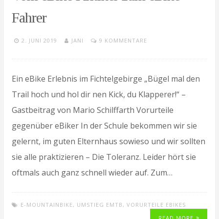
Fahrer
2. JUNI 2019
JANI
9 KOMMENTARE
Ein eBike Erlebnis im Fichtelgebirge „Bügel mal den
Trail hoch und hol dir nen Kick, du Klapperer!“ –
Gastbeitrag von Mario Schilffarth Vorurteile
gegenüber eBiker In der Schule bekommen wir sie
gelernt, im guten Elternhaus sowieso und wir sollten
sie alle praktizieren – Die Toleranz. Leider hört sie
oftmals auch ganz schnell wieder auf. Zum…
E-MOUNTAINBIKE
,
UMSTIEG EMTB
,
VORURTEILE EBIKES
READ MORE