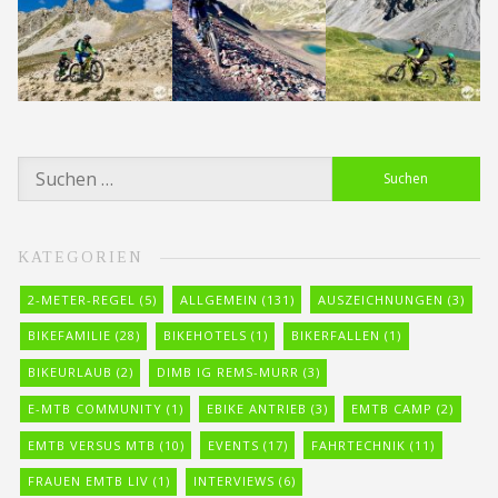
Suchen
nach:
KATEGORIEN
2-METER-REGEL
(5)
ALLGEMEIN
(131)
AUSZEICHNUNGEN
(3)
BIKEFAMILIE
(28)
BIKEHOTELS
(1)
BIKERFALLEN
(1)
BIKEURLAUB
(2)
DIMB IG REMS-MURR
(3)
E-MTB COMMUNITY
(1)
EBIKE ANTRIEB
(3)
EMTB CAMP
(2)
EMTB VERSUS MTB
(10)
EVENTS
(17)
FAHRTECHNIK
(11)
FRAUEN EMTB LIV
(1)
INTERVIEWS
(6)