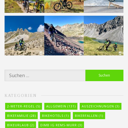
Suchen
nach:
KATEGORIEN
2-METER-REGEL
(5)
ALLGEMEIN
(131)
AUSZEICHNUNGEN
(3)
BIKEFAMILIE
(28)
BIKEHOTELS
(1)
BIKERFALLEN
(1)
BIKEURLAUB
(2)
DIMB IG REMS-MURR
(3)