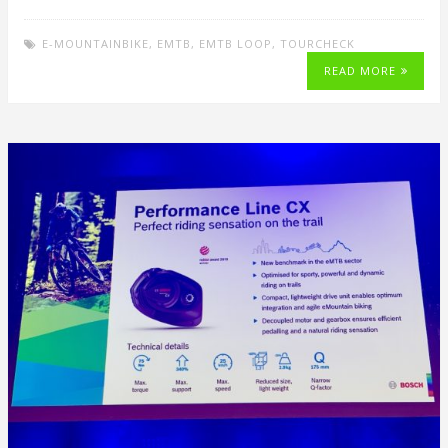
E-MOUNTAINBIKE
,
EMTB
,
EMTB LOOP
,
TOURCHECK
READ MORE