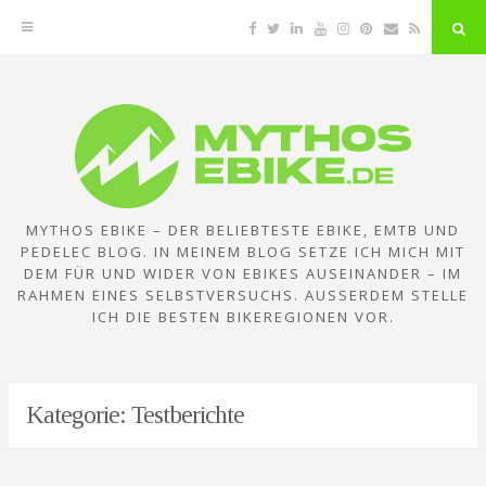
Facebook
Twitter
Linkedin
YouTube
Instagram
Pinterest
Email
RSS
"Su
But
Zum
Inhalt
springen
MYTHOS EBIKE – DER BELIEBTESTE EBIKE, EMTB UND
PEDELEC BLOG. IN MEINEM BLOG SETZE ICH MICH MIT
DEM FÜR UND WIDER VON EBIKES AUSEINANDER – IM
RAHMEN EINES SELBSTVERSUCHS. AUSSERDEM STELLE I
CH DIE BESTEN BIKEREGIONEN VOR.
Kategorie:
Testberichte