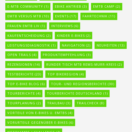
E-MTB COMMUNITY
(1)
EBIKE ANTRIEB
(3)
EMTB CAMP
(2)
EMTB VERSUS MTB
(10)
EVENTS
(17)
FAHRTECHNIK
(11)
FRAUEN EMTB LIV
(1)
INTERVIEWS
(6)
KAUFENTSCHEIDUNG
(2)
KINDER E-BIKES
(2)
LEISTUNGSDIAGNOSTIK
(1)
NAVIGATION
(2)
NEUHEITEN
(13)
OPEN TRAILS
(4)
PRODUKTEMPFEHLUNG
(3)
REZENSIONEN
(14)
RUNDER TISCH MTB REMS-MURR-KREIS
(2)
TESTBERICHTE
(23)
TOP BIKEREGION
(4)
TOP E-BIKE BLOG
(6)
TOUR- UND REGIONSBERICHTE
(30)
TOURBERICHTE
(4)
TOURBERICHTE DEUTSCHLAND
(1)
TOURPLANUNG
(2)
TRAILBAU
(3)
TRAILCHECK
(8)
VORTEILE VON E-BIKES U. EMTBS
(4)
VORURTEILE GEGENÜBER E-BIKES
(6)