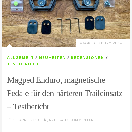
MAGPED ENDURO PEDALE
ALLGEMEIN
/
NEUHEITEN
/
REZENSIONEN
/
TESTBERICHTE
Magped Enduro, magnetische
Pedale für den härteren Traileinsatz
– Testbericht
13. APRIL 2019
JANI
18 KOMMENTARE