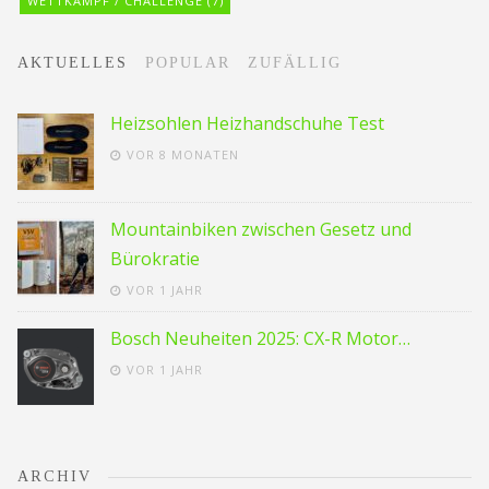
WETTKAMPF / CHALLENGE
(7)
AKTUELLES
POPULAR
ZUFÄLLIG
Heizsohlen Heizhandschuhe Test
VOR 8 MONATEN
Mountainbiken zwischen Gesetz und
Bürokratie
VOR 1 JAHR
Bosch Neuheiten 2025: CX-R Motor…
VOR 1 JAHR
ARCHIV