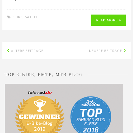
EBIKE
,
SATTEL
READ MORE
Beitragsnavigation
ÄLTERE BEITRÄGE
NEUERE BEITRÄGE
TOP E-BIKE, EMTB, MTB BLOG