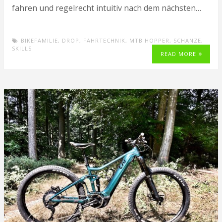
fahren und regelrecht intuitiv nach dem nächsten…
BIKEFAMILIE
,
DROP
,
FAHRTECHNIK
,
MTB HOPPER
,
SCHANZE
,
SKILLS
READ MORE